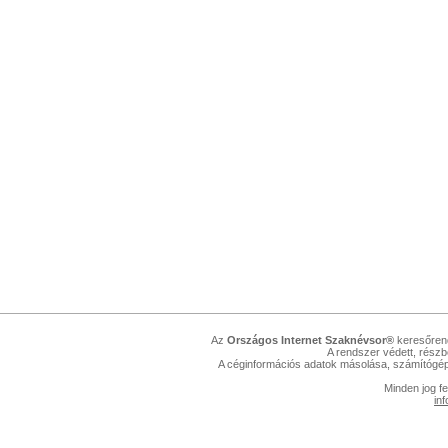
Az
Országos Internet Szaknévsor®
keresőrend
A rendszer védett, részbe
A céginformációs adatok másolása, számítógép
Minden jog f
in