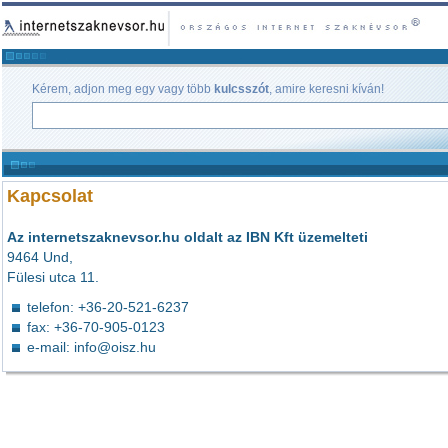
Kérem, adjon meg egy vagy több
kulcsszót
, amire keresni kíván!
Kapcsolat
Az internetszaknevsor.hu oldalt az IBN Kft üzemelteti
9464 Und,
Fülesi utca 11.
telefon: +36-20-521-6237
fax: +36-70-905-0123
e-mail:
info@oisz.hu